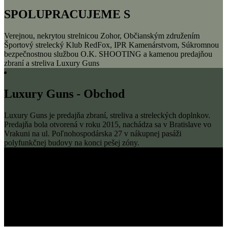
SPOLUPRACUJEME S
Verejnou, nekrytou strelnicou Zohor, Občianským združením
Športový strelecký Klub RedFox, IPR Kamenárstvom, Súkromnou
bezpečnostnou službou O.K. SHOOTING a kamenou predajňou
zbraní a streliva Luxury Guns
Luxury Guns - Obchod
Luxury Guns je predajňa zbraní, streliva a streleckých doplnkov.
Predajňa bola otvorená v roku 2015, nachádza sa v Bratislave vo
Vrakuni na ul. Poľnohospodárska 27 v nákupnej pasáži
polyfunkčnej budovy na konci pešej zóny.
STRELECKÝ KLUB
ŠS klub RedFox je pre každého, kto má záujem o rozšírenie sk. E
zbrojného preukazu a zúčastňovať sa rôznych streleckých podujatí v
rámci SR. Klub taktiež vykonáva prípravu žiadateľov o ZP a právne
poradenstvo na úseku zbraní a streliva.